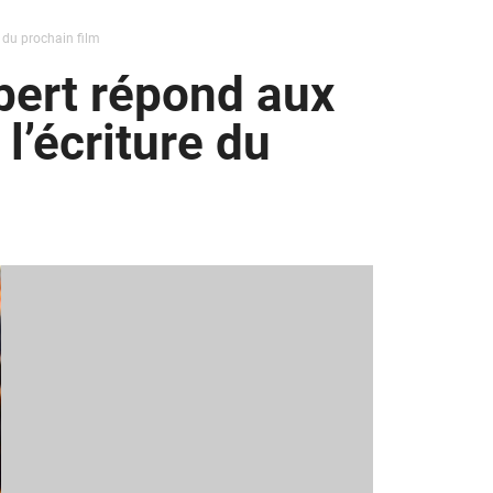
 du prochain film
bert répond aux
l’écriture du