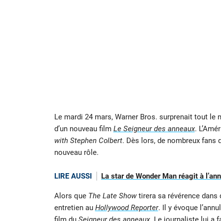
Le mardi 24 mars, Warner Bros. surprenait tout le
d’un nouveau film
Le Seigneur des anneaux
. L’Amé
with Stephen Colbert
. Dès lors, de nombreux fans 
nouveau rôle.
LIRE AUSSI
La star de Wonder Man réagit à l’an
Alors que
The Late Show
tirera sa révérence dans
entretien au
Hollywood Reporter
. Il y évoque l’ann
film du
Seigneur des anneaux
. Le journaliste lui a