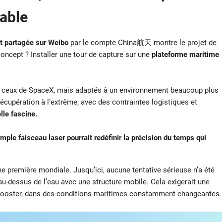
table
t partagée sur Weibo
par le compte China航天 montre le projet de
oncept ? Installer une tour de capture sur une
plateforme maritime
 à ceux de SpaceX, mais adaptés à un environnement beaucoup plus
récupération à l’extrême, avec des contraintes logistiques et
lle fascine.
mple faisceau laser pourrait redéfinir la précision du temps qui
t une première mondiale. Jusqu’ici, aucune tentative sérieuse n’a été
u-dessus de l’eau avec une structure mobile. Cela exigerait une
e booster, dans des conditions maritimes constamment changeantes.