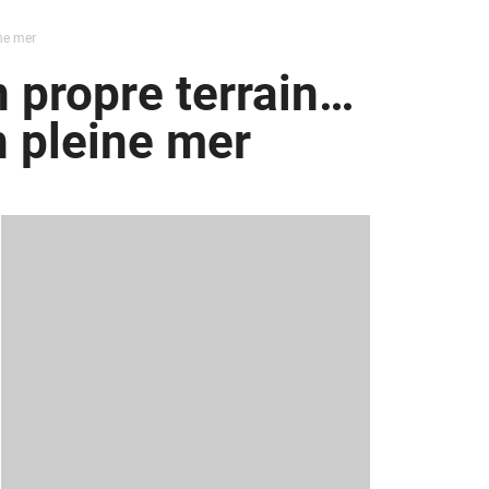
ine mer
n propre terrain…
n pleine mer