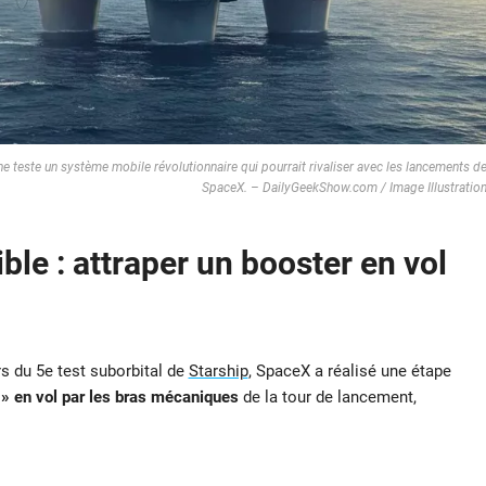
e teste un système mobile révolutionnaire qui pourrait rivaliser avec les lancements d
SpaceX. – DailyGeekShow.com / Image Illustratio
ble : attraper un booster en vol
s du 5e test suborbital de
Starship
, SpaceX a réalisé une étape
 » en vol par les bras mécaniques
de la tour de lancement,