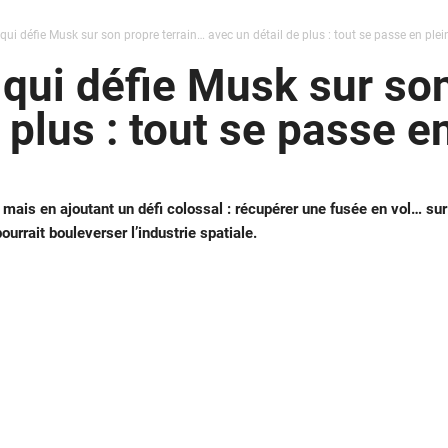
 qui défie Musk sur son propre terrain… avec un détail de plus : tout se passe en ple
 qui défie Musk sur so
 plus : tout se passe e
ais en ajoutant un défi colossal : récupérer une fusée en vol… sur
ourrait bouleverser l’industrie spatiale.