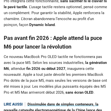
Pro intégrera cette fonctionnalité,
sans sacrifier ni le clavier ni
le pavé tactile
. L’usage tactile restera optionnel, pensé comme
un complément. Pour garantir la stabilité, Apple renforcera la
charnière. L’écran abandonnera l’encoche au profit d’un
poinçon, façon
Dynamic Island
.
Pas avant fin 2026 : Apple attend la puce
M6 pour lancer la révolution
Ce nouveau MacBook Pro OLED tactile ne fonctionnera pas
avec la puce M5. Selon les sources industrielles,
la génération
M6
, attendue
fin 2026 ou début 2027
, inaugurera cette
nouveauté. Apple a tout juste dévoilé les premiers MacBook
Pro dotés de la puce M5, mais seules les versions de base ont
été mises à jour. Les modèles plus puissants équipés des M5
Pro et M5 Max arriveront début 2026,
sans écran OLED
.
LIRE AUSSI
Dissimulée dans de simples conteneurs, la
nouvelle catapulte électromagnétique de la Chine lance des