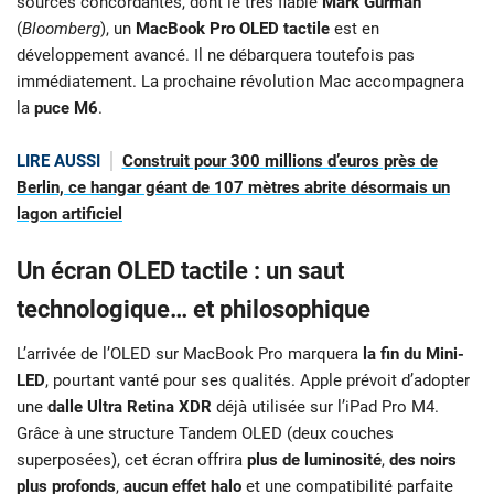
sources concordantes, dont le très fiable
Mark Gurman
(
Bloomberg
), un
MacBook Pro OLED tactile
est en
développement avancé. Il ne débarquera toutefois pas
immédiatement. La prochaine révolution Mac accompagnera
la
puce M6
.
LIRE AUSSI
Construit pour 300 millions d’euros près de
Berlin, ce hangar géant de 107 mètres abrite désormais un
lagon artificiel
Un écran OLED tactile : un saut
technologique… et philosophique
L’arrivée de l’OLED sur MacBook Pro marquera
la fin du Mini-
LED
, pourtant vanté pour ses qualités. Apple prévoit d’adopter
une
dalle Ultra Retina XDR
déjà utilisée sur l’iPad Pro M4.
Grâce à une structure Tandem OLED (deux couches
superposées), cet écran offrira
plus de luminosité
,
des noirs
plus profonds
,
aucun effet halo
et une compatibilité parfaite