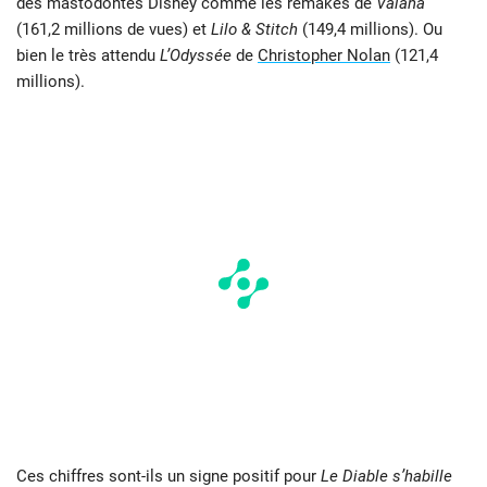
des mastodontes Disney comme les remakes de
Vaiana
(161,2 millions de vues) et
Lilo & Stitch
(149,4 millions). Ou
bien le très attendu
L’Odyssée
de
Christopher Nolan
(121,4
millions).
Ces chiffres sont-ils un signe positif pour
Le Diable s’habille