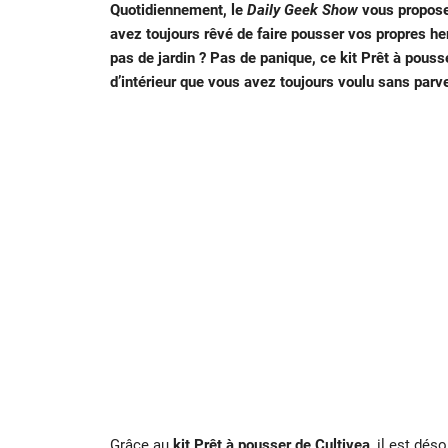
Quotidiennement, le
Daily Geek Show
vous propose 
avez toujours rêvé de faire pousser vos propres h
pas de jardin ? Pas de panique, ce kit Prêt à pousse
d’intérieur que vous avez toujours voulu sans parven
Grâce au
kit Prêt à pousser de Cultivea
, il est dé