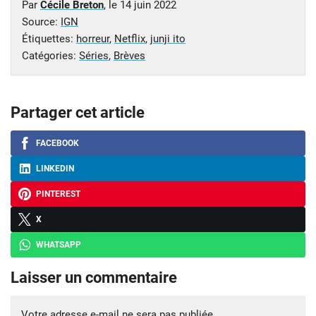
Par
Cécile Breton
, le
14 juin 2022
Source:
IGN
Étiquettes:
horreur
,
Netflix
,
junji ito
Catégories:
Séries
,
Brèves
Partager cet article
FACEBOOK
LINKEDIN
PINTEREST
X
WHATSAPP
Laisser un commentaire
Votre adresse e-mail ne sera pas publiée.