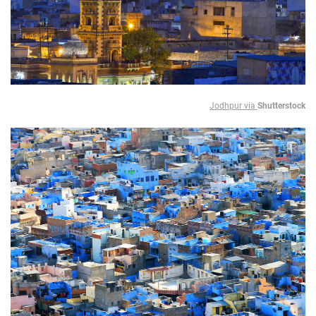
Jodhpur via
Shutterstock