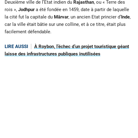
Deuxième ville de l’Etat indien du
Rajasthan
, ou « Terre des
rois »,
Jodhpur
a été fondée en 1459, date à partir de laquelle
la cité fut la capitale du
Mârvar
, un ancien Etat princier d’
Inde
,
car la ville était bâtie sur une colline, et à ce titre, était plus
facilement défendable.
LIRE AUSSI
À Roybon, l’échec d’un projet touristique géant
laisse des infrastructures publiques inutilisées