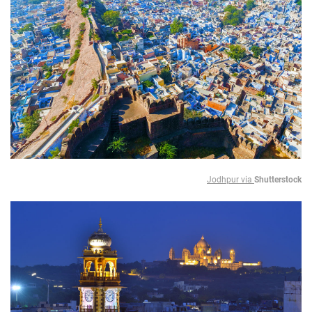
Jodhpur via
Shutterstock