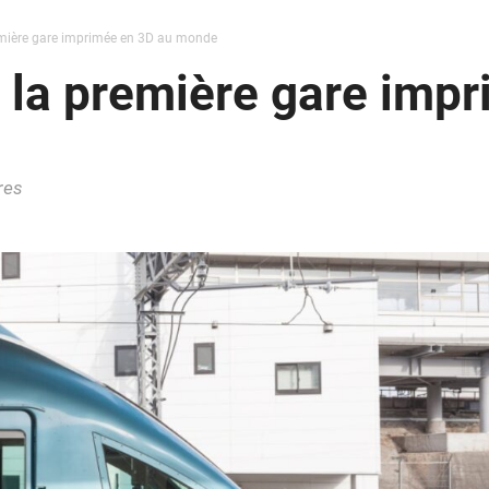
emière gare imprimée en 3D au monde
 la première gare imp
res