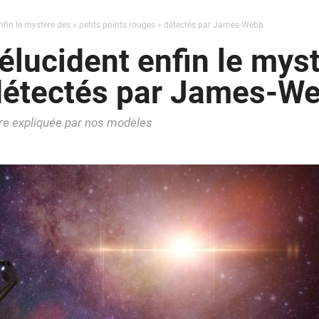
fin le mystère des « petits points rouges » détectés par James-Webb
lucident enfin le myst
 détectés par James-W
tre expliquée par nos modèles