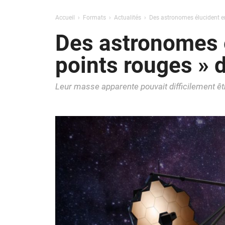
Accueil
Formats
Actualités
Des astronomes élucident en
Des astronomes é
points rouges »
Leur masse apparente pouvait difficilement ê