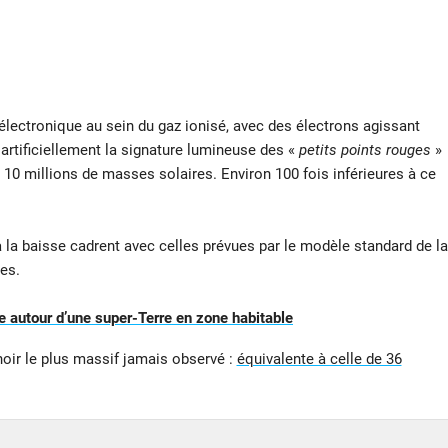
lectronique au sein du gaz ionisé, avec des électrons agissant
artificiellement la signature lumineuse des «
petits points rouges
»
0 millions de masses solaires. Environ 100 fois inférieures à ce
 la baisse cadrent avec celles prévues par le modèle standard de la
es.
 autour d’une super-Terre en zone habitable
noir le plus massif jamais observé :
équivalente à celle de 36