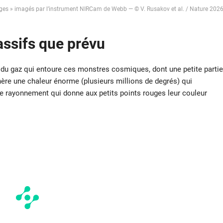
uges » imagés par l’instrument NIRCam de Webb — © V. Rusakov et al. / Nature 202
ssifs que prévu
du gaz qui entoure ces monstres cosmiques, dont une petite partie
nère une chaleur énorme (plusieurs millions de degrés) qui
ce rayonnement qui donne aux petits points rouges leur couleur