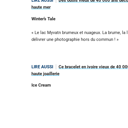
LIRE AUSSI
Des outils vieux de 40 000 ans déco
haute mer
Winter’s Tale
« Le lac Myvatn brumeux et nuageux. La brume, la l
délivrer une photographie hors du commun ! »
LIRE AUSSI
Ce bracelet en ivoire vieux de 40 00
haute joaillerie
Ice Cream