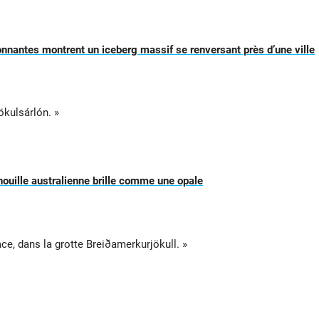
nantes montrent un iceberg massif se renversant près d’une ville
ökulsárlón. »
enouille australienne brille comme une opale
ace, dans la grotte Breiðamerkurjökull. »