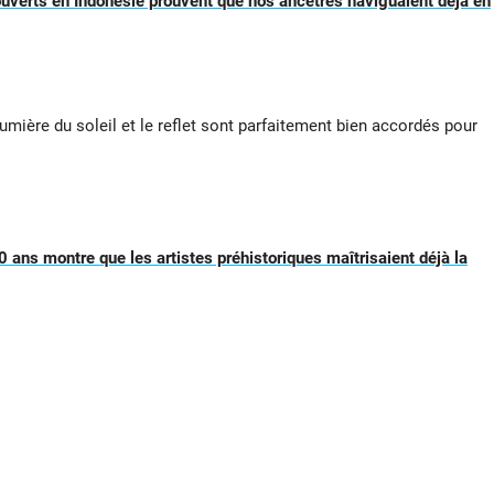
uverts en Indonésie prouvent que nos ancêtres naviguaient déjà en
umière du soleil et le reflet sont parfaitement bien accordés pour
0 ans montre que les artistes préhistoriques maîtrisaient déjà la