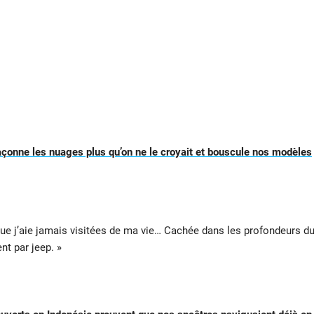
açonne les nuages plus qu’on ne le croyait et bouscule nos modèles
ue j’aie jamais visitées de ma vie… Cachée dans les profondeurs d
nt par jeep. »