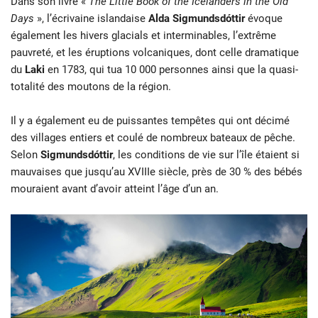
Dans son livre «
The Little Book of the Icelanders in the Old
Days
», l’écrivaine islandaise
Alda Sigmundsdóttir
évoque
également les hivers glacials et interminables, l’extrême
pauvreté, et les éruptions volcaniques, dont celle dramatique
du
Laki
en 1783, qui tua 10 000 personnes ainsi que la quasi-
totalité des moutons de la région.
Il y a également eu de puissantes tempêtes qui ont décimé
des villages entiers et coulé de nombreux bateaux de pêche.
Selon
Sigmundsdóttir
, les conditions de vie sur l’île étaient si
mauvaises que jusqu’au XVIIIe siècle, près de 30 % des bébés
mouraient avant d’avoir atteint l’âge d’un an.