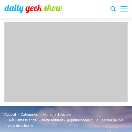
Accueil
Catégories
Monde
Lifestyle
Résiliente Islande : « Þetta reddast », la philosophie qui guide son peuple
depuis des siècles