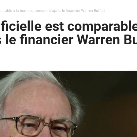
comparable à la bombe atomique d’après le financier Warren Buffett
tificielle est comparab
 le financier Warren Bu