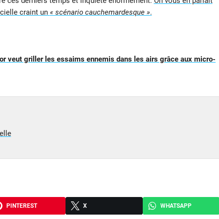
encre ces derniers temps et inquiète énormément.
On vous en parlait
cielle craint un
« scénario cauchemardesque »
.
or veut griller les essaims ennemis dans les airs grâce aux micro-
elle
PINTEREST
X
WHATSAPP