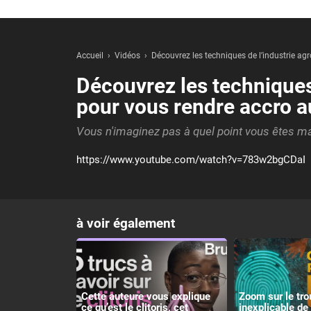
Accueil
Vidéos
Découvrez les techniques de l’industrie ag
Découvrez les techniques
pour vous rendre accro a
Vous n'imaginez pas à quel point vous êtes ma
https://www.youtube.com/watch?v=783w2bgCDaI
à voir également
Cette auteure vous explique
Zoom sur le tro
ce qu’est le clitoris, cet
inexplicable de 