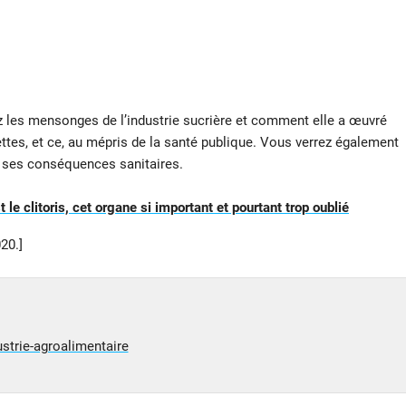
 les mensonges de l’industrie sucrière et comment elle a œuvré
tes, et ce, au mépris de la santé publique. Vous verrez également
t ses conséquences sanitaires.
 le clitoris, cet organe si important et pourtant trop oublié
20.]
ustrie-agroalimentaire