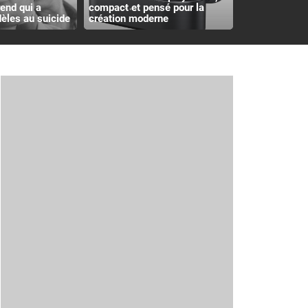
rend qui a
compact et pensé pour la
èles au suicide
création moderne