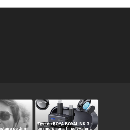
Test du BOYA BOYALINK 3 :
histoire de Jim
un micro sans fil polyvalent,