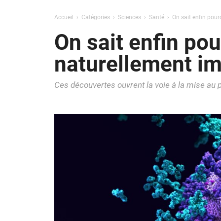
Accueil
Catégories
Sciences
Santé
On sait enfin pou
On sait enfin po
naturellement i
Ces découvertes ouvrent la voie à la mise au 