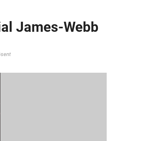
tial James-Webb
ésent