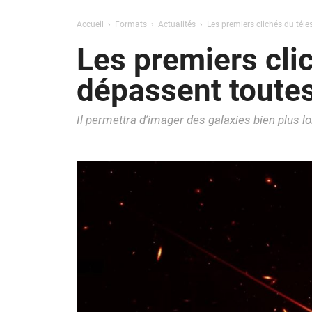
Accueil
Formats
Actualités
Les premiers clichés du tél
Les premiers cli
dépassent toutes
Il permettra d’imager des galaxies bien plus l