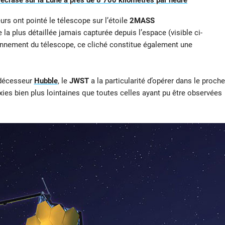
crase sur la Lune à près de 8 700 kilomètres par heure
rs ont pointé le télescope sur l’étoile
2MASS
 la plus détaillée jamais capturée depuis l’espace (visible ci-
onnement du télescope, ce cliché constitue également une
édécesseur
Hubble
, le
JWST
a la particularité d’opérer dans le proche
xies bien plus lointaines que toutes celles ayant pu être observées