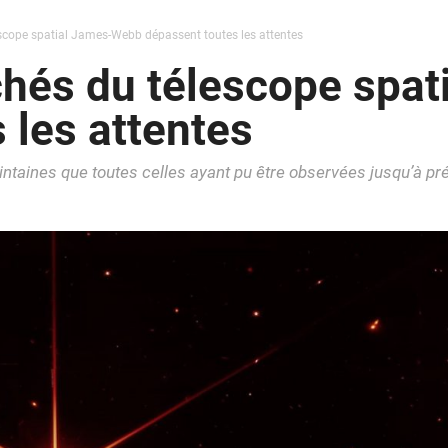
escope spatial James-Webb dépassent toutes les attentes
chés du télescope spa
 les attentes
ointaines que toutes celles ayant pu être observées jusqu’à pr