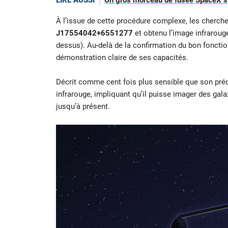
LIRE AUSSI
Un gros morceau de fusée SpaceX s’é
À l’issue de cette procédure complexe, les chercheu
J17554042+6551277
et obtenu l’image infrarouge
dessus). Au-delà de la confirmation du bon foncti
démonstration claire de ses capacités.
Décrit comme cent fois plus sensible que son pr
infrarouge, impliquant qu’il puisse imager des gala
jusqu’à présent.