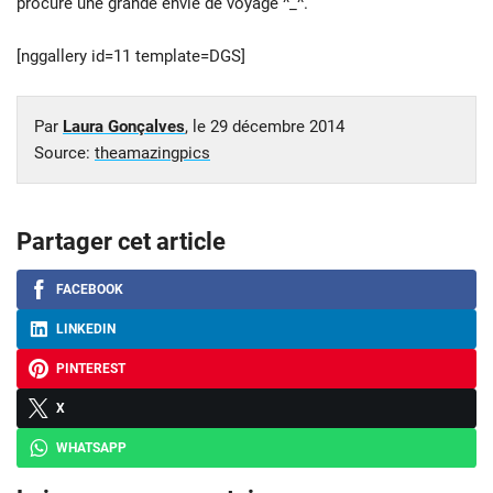
procure une grande envie de voyage ^_^.
[nggallery id=11 template=DGS]
Par
Laura Gonçalves
, le
29 décembre 2014
Source:
theamazingpics
Partager cet article
FACEBOOK
LINKEDIN
PINTEREST
X
WHATSAPP