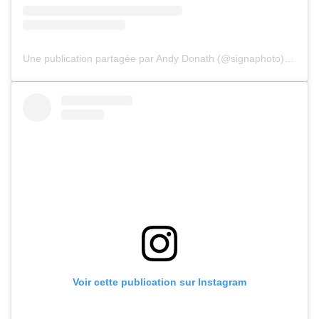
Une publication partagée par Andy Donath (@signaphoto)
le
9 Se
Voir cette publication sur Instagram