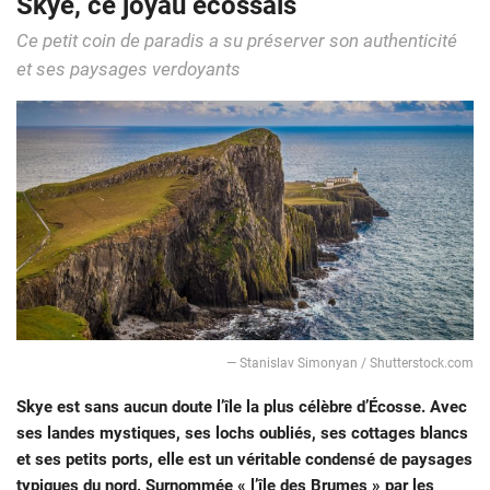
Skye, ce joyau écossais
Ce petit coin de paradis a su préserver son authenticité
et ses paysages verdoyants
— Stanislav Simonyan / Shutterstock.com
Skye est sans aucun doute l’île la plus célèbre d’Écosse. Avec
ses landes mystiques, ses lochs oubliés, ses cottages blancs
et ses petits ports, elle est un véritable condensé de paysages
typiques du nord. Surnommée « l’île des Brumes » par les