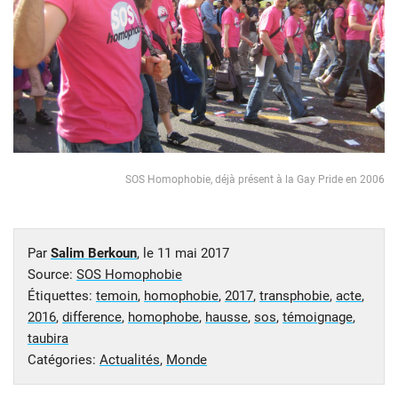
SOS Homophobie, déjà présent à la Gay Pride en 2006
Par
Salim Berkoun
, le
11 mai 2017
Source:
SOS Homophobie
Étiquettes:
temoin
,
homophobie
,
2017
,
transphobie
,
acte
,
2016
,
difference
,
homophobe
,
hausse
,
sos
,
témoignage
,
taubira
Catégories:
Actualités
,
Monde