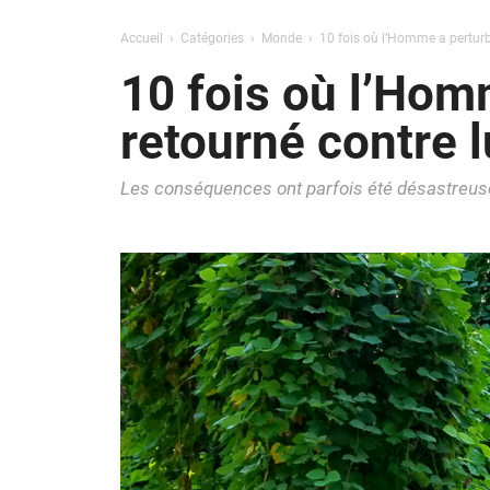
Accueil
Catégories
Monde
10 fois où l’Homme a perturbé
10 fois où l’Homm
retourné contre l
Les conséquences ont parfois été désastreus