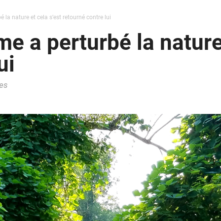
 la nature et cela s’est retourné contre lui
e a perturbé la nature 
ui
es