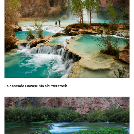
La cascade Havasu
via
Shutterstock