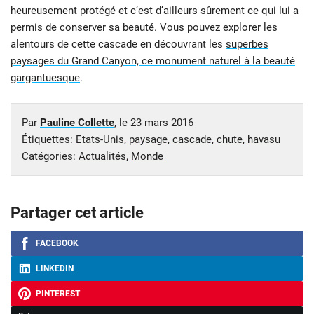
heureusement protégé et c’est d’ailleurs sûrement ce qui lui a
permis de conserver sa beauté. Vous pouvez explorer les
alentours de cette cascade en découvrant les
superbes
paysages du Grand Canyon, ce monument naturel à la beauté
gargantuesque
.
Par
Pauline Collette
, le
23 mars 2016
Étiquettes:
Etats-Unis
,
paysage
,
cascade
,
chute
,
havasu
Catégories:
Actualités
,
Monde
Partager cet article
FACEBOOK
LINKEDIN
PINTEREST