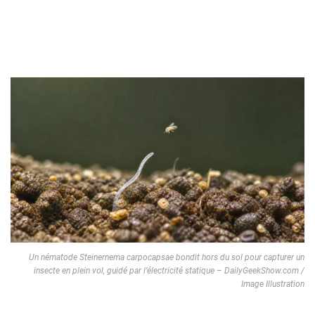
Un nématode Steinernema carpocapsae bondit hors du sol pour capturer un
insecte en plein vol, guidé par l’électricité statique – DailyGeekShow.com /
Image Illustration