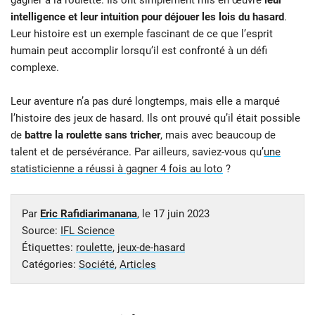
gagner à la roulette. Ils ont simplement mis en œuvre
leur
intelligence et leur intuition pour déjouer les lois du hasard
.
Leur histoire est un exemple fascinant de ce que l’esprit
humain peut accomplir lorsqu’il est confronté à un défi
complexe.
Leur aventure n’a pas duré longtemps, mais elle a marqué
l’histoire des jeux de hasard. Ils ont prouvé qu’il était possible
de
battre la roulette sans tricher
, mais avec beaucoup de
talent et de persévérance. Par ailleurs, saviez-vous qu’
une
statisticienne a réussi à gagner 4 fois au loto
?
Par
Eric Rafidiarimanana
, le
17 juin 2023
Source:
IFL Science
Étiquettes:
roulette
,
jeux-de-hasard
Catégories:
Société
,
Articles