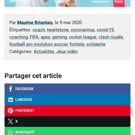
Par
Maurine Briantais
, le
9 mai 2020
Étiquettes:
coach
,
heartstone
,
coronavirus
,
covid-19
,
coaching
,
FIFA
,
apex
,
gaming
,
rocket league
,
clash royale
,
football pro evolution soccer
,
fortnite
,
solidarite
Catégories:
Actualités
,
Jeux vidéo
Partager cet article
FACEBOOK
LINKEDIN
PINTEREST
X
WHATSAPP