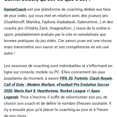
GamerCoach
est une plateforme de coaching dédiée aux fans
de jeux vidéo, qui vous met en relation avec des joueurs pro
(Ouahleouff, Maniika, Faykow, Aazbabysk, Gaboumme…) et des
coachs pro (Vitality Zack, ImaginaXion…) issus de la scène e-
sport, préalablement évalués par le site et sensibilisés aux
bonnes pratiques du jeu vidéo. Car savoir jouer est une chose,
mais transmettre son savoir et ses compétences en est une
autre !
Les sessions de coaching sont individuelles et s’effectuent en
ligne sur console, mobile ou PC. Elles concernent les jeux
populaires du moment, à savoir
FIFA 20
,
Fortnite
,
Clash Royale
,
Call of Duty : Modern Warfare
,
eFootball Pro Evolution Soccer
2020
,
Mario Kart 8
,
Hearthstone
,
Rocket League
et
Apex
Legends
. Pour s’inscrire, il suffit de sélectionner son jeu, de
choisir son coach et de définir le nombre d’heures souhaité. Il
n’y a ensuite plus qu’à placer le coaching au jour et à l’heure
de son choix.