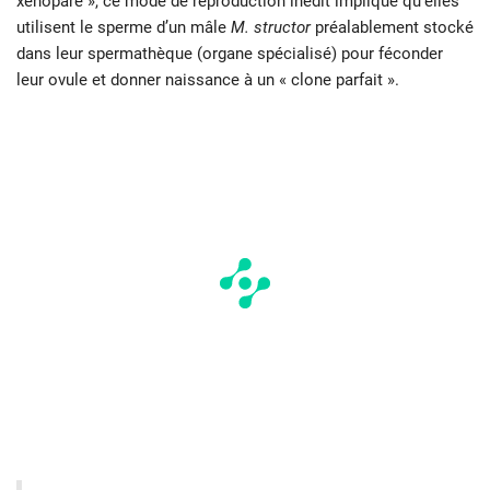
xénopare
», ce mode de reproduction inédit implique qu’elles
utilisent le sperme d’un mâle
M. structor
préalablement stocké
dans leur spermathèque (organe spécialisé) pour féconder
leur ovule et donner naissance à un « clone parfait ».