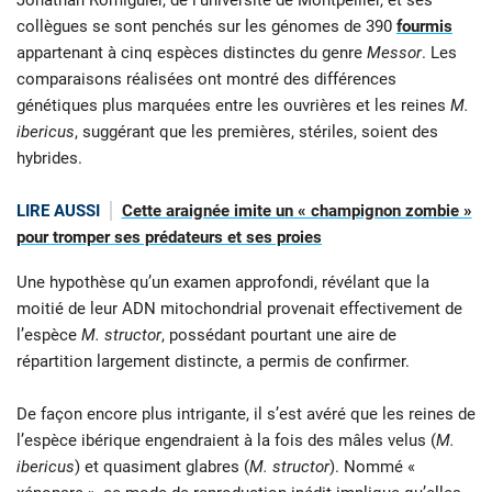
Jonathan Romiguier, de l’université de Montpellier, et ses
collègues se sont penchés sur les génomes de 390
fourmis
appartenant à cinq espèces distinctes du genre
Messor
. Les
comparaisons réalisées ont montré des différences
génétiques plus marquées entre les ouvrières et les reines
M.
ibericus
, suggérant que les premières, stériles, soient des
hybrides.
LIRE AUSSI
Cette araignée imite un « champignon zombie »
pour tromper ses prédateurs et ses proies
Une hypothèse qu’un examen approfondi, révélant que la
moitié de leur ADN mitochondrial provenait effectivement de
l’espèce
M. structor
, possédant pourtant une aire de
répartition largement distincte, a permis de confirmer.
De façon encore plus intrigante, il s’est avéré que les reines de
l’espèce ibérique engendraient à la fois des mâles velus (
M.
ibericus
) et quasiment glabres (
M. structor
). Nommé «