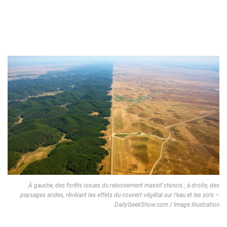
À gauche, des forêts issues du reboisement massif chinois ; à droite, des
paysages arides, révélant les effets du couvert végétal sur l’eau et les sols –
DailyGeekShow.com / Image Illustration