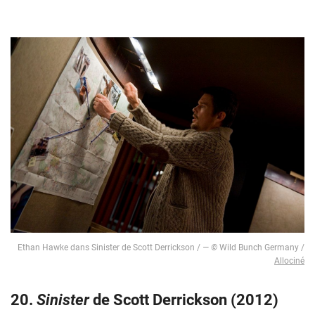
Ethan Hawke dans Sinister de Scott Derrickson /
― ©
Wild Bunch Germany /
Allociné
20.
Sinister
de Scott Derrickson (2012)