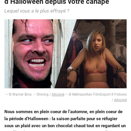
d’Halloween depuis votre canapé
Lequel vous a le plus effrayé ?
―
© Warner Bros. – Shining /
Allcoiné
―
©
Metropolitan FilmExport It Follows
/
Allociné
Nous sommes en plein coeur de l’automne, en plein coeur de
la période d’Halloween : la saison parfaite pour se réfugier
sous un plaid avec un bon chocolat chaud tout en regardant un