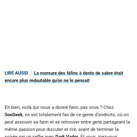
LIRE AUSSI
La morsure des félins à dents de sabre était
encore plus redoutable qu’on ne le pensait
Eh bien, voilà qui nous a donné faim, pas vous ? Chez
SooGeek
, on est totalement fan de ce genre d’endroits, où on
peut assouvir sa faim et se retrouver entre gens partageant la
même passion pour discuter et rire, avant de terminer la
soirée par un selfie avec
Dark Vador
. Et vous, iriez-vous