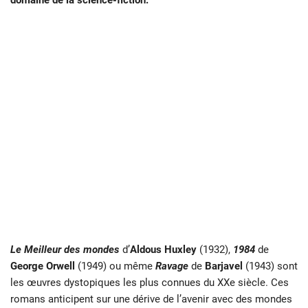
domaine de la science-fiction.
Le Meilleur des mondes
d’
Aldous Huxley
(1932),
1984
de
George Orwell
(1949) ou même
Ravage
de
Barjavel
(1943) sont
les œuvres dystopiques les plus connues du XXe siècle. Ces
romans anticipent sur une dérive de l’avenir avec des mondes