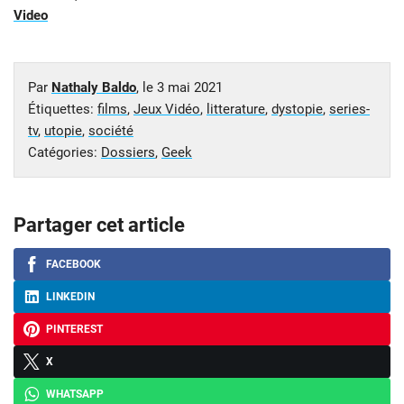
Video
Par
Nathaly Baldo
, le
3 mai 2021
Étiquettes:
films
,
Jeux Vidéo
,
litterature
,
dystopie
,
series-
tv
,
utopie
,
société
Catégories:
Dossiers
,
Geek
Partager cet article
FACEBOOK
LINKEDIN
PINTEREST
X
WHATSAPP