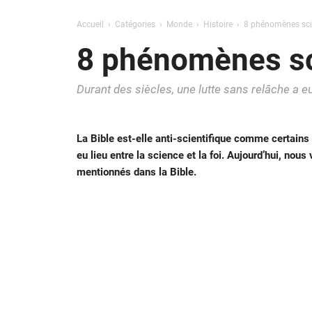
Accueil
Catégories
Monde
Histoire
8 phénomènes scie
8 phénomènes sci
Durant des siècles, une lutte sans relâche a eu 
La Bible est-elle anti-scientifique comme certains l
eu lieu entre la science et la foi. Aujourd’hui, nou
mentionnés dans la Bible.