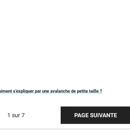
iment s’expliquer par une avalanche de petite taille ?
1 sur 7
PAGE SUIVANTE