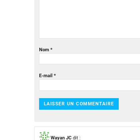
Nom
*
E-mail
*
Wayan JC
dit :