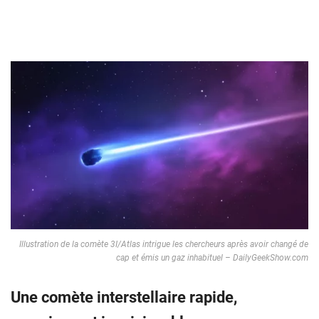
Illustration de la comète 3I/Atlas intrigue les chercheurs après avoir changé de
cap et émis un gaz inhabituel – DailyGeekShow.com
Une comète interstellaire rapide,