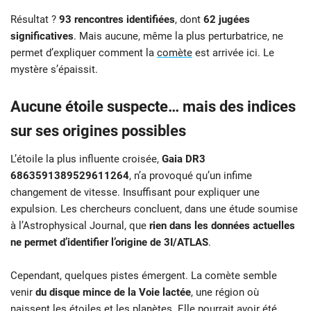
Résultat ?
93 rencontres identifiées
, dont
62 jugées
significatives
. Mais aucune, même la plus perturbatrice, ne
permet d’expliquer comment la
comète
est arrivée ici. Le
mystère s’épaissit.
Aucune étoile suspecte… mais des indices
sur ses origines possibles
L’étoile la plus influente croisée,
Gaia DR3
6863591389529611264
, n’a provoqué qu’un infime
changement de vitesse. Insuffisant pour expliquer une
expulsion. Les chercheurs concluent, dans une étude soumise
à l’Astrophysical Journal, que
rien dans les données actuelles
ne permet d’identifier l’origine de 3I/ATLAS
.
Cependant, quelques pistes émergent. La comète semble
venir
du disque mince de la Voie lactée
, une région où
naissent les étoiles et les planètes. Elle pourrait avoir été