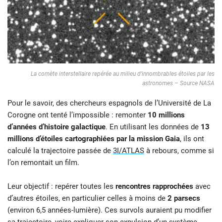
La comète interstellaire repérée au milieu d’innombrables étoiles par les
astronomes – Source NASA
Pour le savoir, des chercheurs espagnols de l’Université de La
Corogne ont tenté l’impossible : remonter
10 millions
d’années d’histoire galactique
. En utilisant les données de
13
millions d’étoiles cartographiées par la mission Gaia
, ils ont
calculé la trajectoire passée de
3I/ATLAS
à rebours, comme si
l’on remontait un film.
Leur objectif : repérer toutes les
rencontres rapprochées
avec
d’autres étoiles, en particulier celles à moins de
2 parsecs
(environ 6,5 années-lumière). Ces survols auraient pu modifier