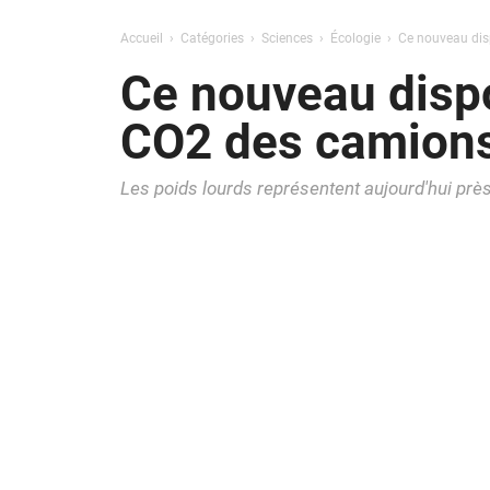
Accueil
Catégories
Sciences
Écologie
Ce nouveau disp
Ce nouveau dispo
CO2 des camions
Les poids lourds représentent aujourd'hui prè