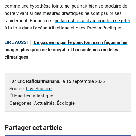
comme une hypothèse lointaine, pourrait bien se produire de
notre vivant si des mesures drastiques ne sont pas prises
rapidement. Par ailleurs,
ce lac est le seul au monde à se jeter
à la fois dans l’océan Atlantique et dans l’océan Pacifique
.
LIRE AUSSI
Ce gaz émis par le plancton marin façonne les
nuages plus qu’on ne le croyait et bouscule nos modèles
climatiques
Par
Eric Rafidiarimanana
, le
15 septembre 2025
Source:
Live Science
Étiquettes:
atlantique
Catégories:
Actualités
,
Écologie
Partager cet article