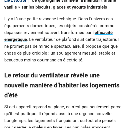
LIRE AUSSI
Ce que signifie vraiment la mention « arôme
vanille » sur les biscuits, glaces et yaourts industriels
Il y a là une petite revanche technique. Dans l’univers des
équipements domestiques, les objets considérés comme
dépassés reviennent souvent transformés par l’
efficacité
énergétique
. Le ventilateur de plafond suit cette trajectoire. Il
ne promet pas de miracle spectaculaire. Il propose quelque
chose de plus crédible : un soulagement mesuré, stable et
beaucoup moins gourmand en électricité.
Le retour du ventilateur révèle une
nouvelle manière d’habiter les logements
d’été
Si cet appareil reprend sa place, ce n’est pas seulement parce
qu’il est pratique. Il répond aussi à une urgence nouvelle.
Longtemps, les logements français ont surtout été pensés
pour
garder la chaleur en hiver
. Les canicules imposent