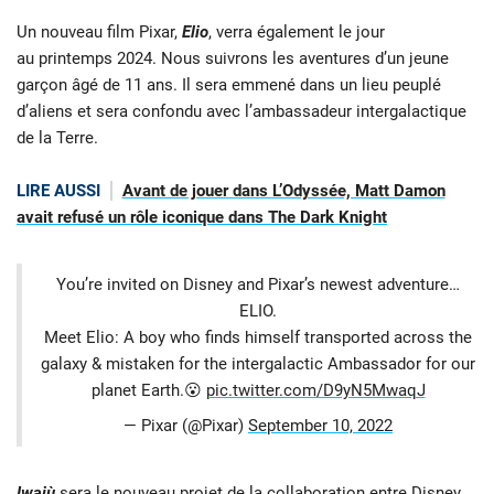
Un nouveau film Pixar,
Elio
, verra également le jour
au printemps 2024. Nous suivrons les aventures d’un jeune
garçon âgé de 11 ans. Il sera emmené dans un lieu peuplé
d’aliens et sera confondu avec l’ambassadeur intergalactique
de la Terre.
LIRE AUSSI
Avant de jouer dans L’Odyssée, Matt Damon
avait refusé un rôle iconique dans The Dark Knight
You’re invited on Disney and Pixar’s newest adventure…
ELIO.
Meet Elio: A boy who finds himself transported across the
galaxy & mistaken for the intergalactic Ambassador for our
planet Earth.😮
pic.twitter.com/D9yN5MwaqJ
— Pixar (@Pixar)
September 10, 2022
Iwajù
sera le nouveau projet de la collaboration entre Disney