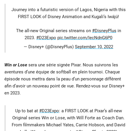
Journey into a futuristic version of Lagos, Nigeria with this
FIRST LOOK of Disney Animation and Kugali’s Iwájú!
The all-new Original series streams on
#DisneyPlus
in
2023.
#D23Expo
pic.twitter.com/IecNdnG6P0
— Disney+ (@DisneyPlus)
September 10, 2022
Win or Lose
sera une série signée Pixar. Nous suivrons les
aventures d’une équipe de softball en plein tournoi. Chaque
épisode nous mettra dans la peau d’un personnage différent
afin d’avoir un nouveau point de vue. Rendez-vous sur Disney+
en 2023.
Up to bat at
#D23Expo
: a FIRST LOOK at Pixar’s all-new
Original series Win or Lose, with Will Forte as Coach Dan.
From filmmakers Michael Yates, Carrie Hobson, and David