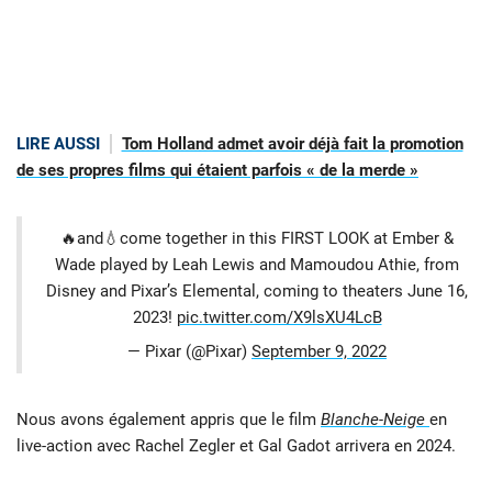
LIRE AUSSI
Tom Holland admet avoir déjà fait la promotion
de ses propres films qui étaient parfois « de la merde »
🔥and💧come together in this FIRST LOOK at Ember &
Wade played by Leah Lewis and Mamoudou Athie, from
Disney and Pixar’s Elemental, coming to theaters June 16,
2023!
pic.twitter.com/X9lsXU4LcB
— Pixar (@Pixar)
September 9, 2022
Nous avons également appris que le film
Blanche-Neige
en
live-action avec Rachel Zegler et Gal Gadot arrivera en 2024.