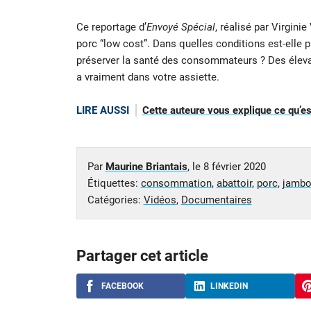
Ce reportage d’
Envoyé Spécial
, réalisé par Virgini
porc “low cost”. Dans quelles conditions est-elle p
préserver la santé des consommateurs ? Des élevage
a vraiment dans votre assiette.
LIRE AUSSI
Cette auteure vous explique ce qu’est
Par
Maurine Briantais
, le
8 février 2020
Étiquettes:
consommation
,
abattoir
,
porc
,
jamb
Catégories:
Vidéos
,
Documentaires
Partager cet article
FACEBOOK
LINKEDIN