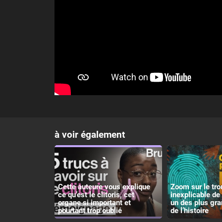
à voir également
Cette auteure vous explique
Zoom sur le tro
ce qu’est le clitoris, cet
inexplicable de 
organe si important et
un des plus gr
pourtant trop oublié
de l’histoire