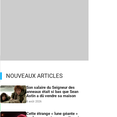
NOUVEAUX ARTICLES
Son salaire du Seigneur des
anneaux était si bas que Sean
Astin a dû vendre sa maison
8 août 2026
Cette étrange « lune géante »