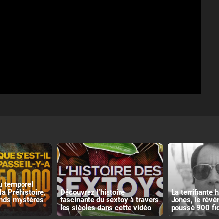
u temporel
la Préhistoire,
Découvrez l’histoire
La terrifiante 
ands mystères
fascinante du sextoy à travers
Jones, le révé
les siècles dans cette vidéo
poussé 900 fid