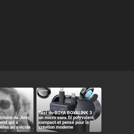
Test du BOYA BOYALINK 3 :
histoire de Jim
un micro sans fil polyvalent,
rend qui a
compact et pensé pour la
èles au suicide
création moderne