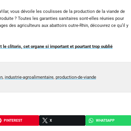
e Vilar, vous dévoile les coulisses de la production de la viande de
roduite ? Toutes les garanties sanitaires sont-elles réunies pour
s des agriculteurs aux abattoirs outre-Rhin, découvrez ce qu’il y
 le clitoris, cet organe si important et pourtant trop oublié
on
,
industrie-agroalimentaire
,
production-de-viande
PINTEREST
X
WHATSAPP