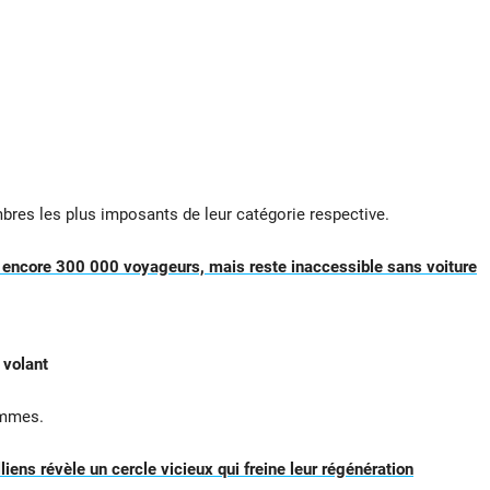
mbres les plus imposants de leur catégorie respective.
e encore 300 000 voyageurs, mais reste inaccessible sans voiture
 volant
ammes.
liens révèle un cercle vicieux qui freine leur régénération