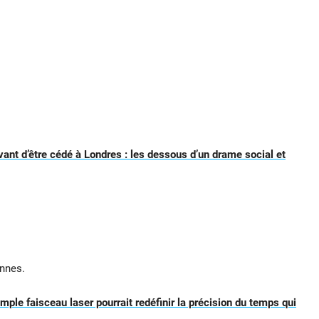
vant d’être cédé à Londres : les dessous d’un drame social et
onnes.
mple faisceau laser pourrait redéfinir la précision du temps qui