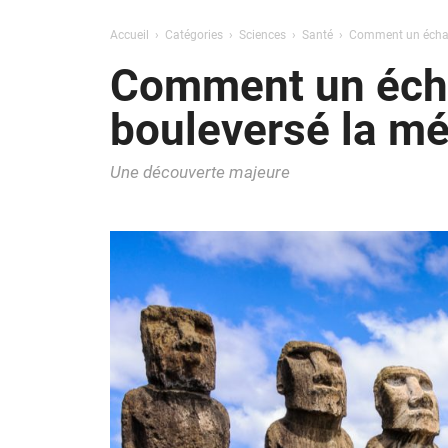
Accueil
Catégories
Sciences
Santé
Comment un échanti
Comment un échan
bouleversé la mé
Une découverte majeure