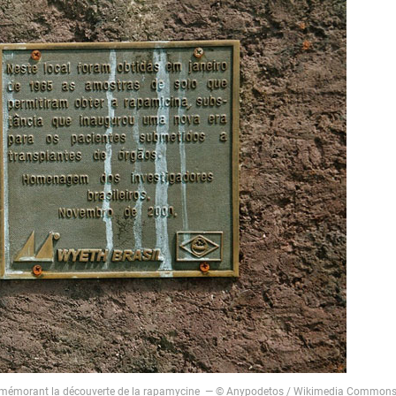
émorant la découverte de la rapamycine — © Anypodetos /
Wikimedia Common