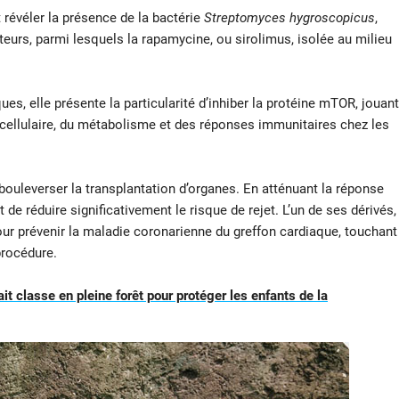
révéler la présence de la bactérie
Streptomyces hygroscopicus
,
rs, parmi lesquels la rapamycine, ou sirolimus, isolée au milieu
es, elle présente la particularité d’inhiber la protéine mTOR, jouant
e cellulaire, du métabolisme et des réponses immunitaires chez les
ouleverser la transplantation d’organes. En atténuant la réponse
de réduire significativement le risque de rejet. L’un de ses dérivés,
ur prévenir la maladie coronarienne du greffon cardiaque, touchant
procédure.
it classe en pleine forêt pour protéger les enfants de la