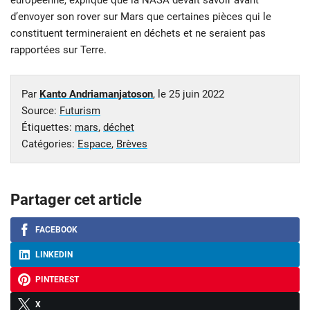
européenne, explique que la NASA devait savoir avant
d’envoyer son rover sur Mars que certaines pièces qui le
constituent termineraient en déchets et ne seraient pas
rapportées sur Terre.
Par
Kanto Andriamanjatoson
, le
25 juin 2022
Source:
Futurism
Étiquettes:
mars
,
déchet
Catégories:
Espace
,
Brèves
Partager cet article
FACEBOOK
LINKEDIN
PINTEREST
X