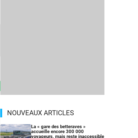
NOUVEAUX ARTICLES
La « gare des betteraves »
accueille encore 300 000
voyageurs, mais reste inaccessible