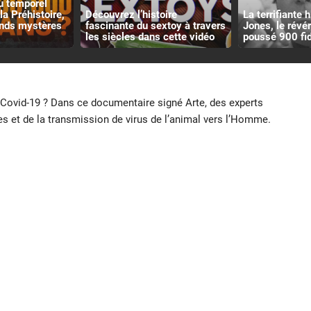
u temporel
la Préhistoire,
Découvrez l’histoire
La terrifiante 
ands mystères
fascinante du sextoy à travers
Jones, le révé
les siècles dans cette vidéo
poussé 900 fid
 Covid-19 ? Dans ce documentaire signé Arte, des experts
es et de la transmission de virus de l’animal vers l’Homme.