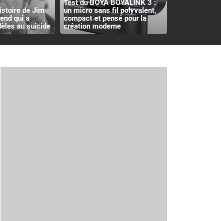
Test du BOYA BOYALINK 3 :
histoire de Jim
un micro sans fil polyvalent,
rend qui a
compact et pensé pour la
èles au suicide
création moderne