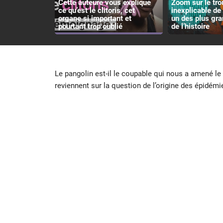
Cette auteure vous explique
Zoom sur le tro
ce qu’est le clitoris, cet
inexplicable de 
organe si important et
un des plus gr
pourtant trop oublié
de l’histoire
Le pangolin est-il le coupable qui nous a amené le
reviennent sur la question de l’origine des épidémi