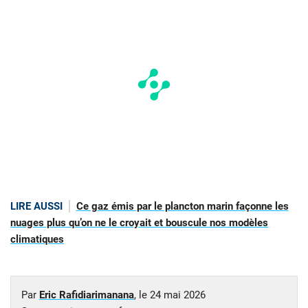
LIRE AUSSI
Ce gaz émis par le plancton marin façonne les
nuages plus qu’on ne le croyait et bouscule nos modèles
climatiques
Par
Eric Rafidiarimanana
, le
24 mai 2026