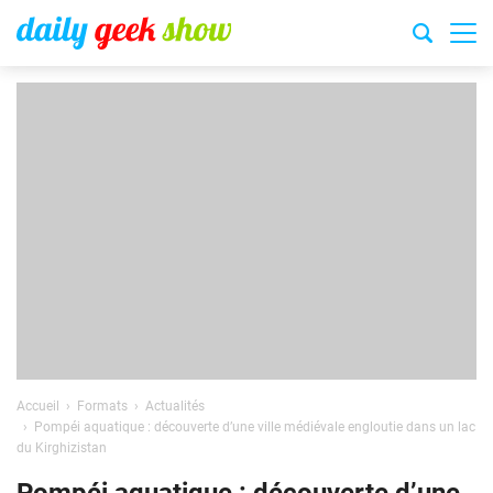
Accueil
Formats
Actualités
Pompéi aquatique : découverte d’une ville médiévale engloutie dans un lac
du Kirghizistan