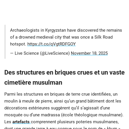
Archaeologists in Kyrgyzstan have discovered the remains
of a drowned medieval city that was once a Silk Road
hotspot.
https://t.co/qVgtRDFGOY
— Live Science (@LiveScience)
November 18, 2025
Des structures en briques crues et un vaste
cimetière musulman
Parmi les structures en briques de terre crue identifiées, un
moulin à meule de pierre, ainsi qu’un grand bâtiment dont les
décorations extérieures suggèrent qu’il s’agissait d’une
mosquée ou d’une madrassa (école théologique musulmane).
Les
artefacts
comprennent plusieurs poteries musulmanes,
dont une grande jarre à eau connue sous le nom de «
khum
»,