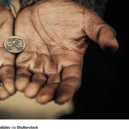
ndiales
via
Shutterstock