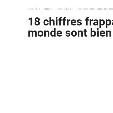
Accueil
Formats
Actualités
18 chiffres frappants qui p
18 chiffres frapp
monde sont bien 