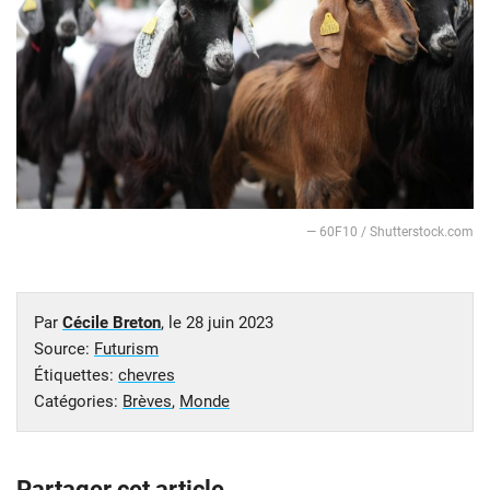
— 60F10 / Shutterstock.com
Par
Cécile Breton
, le
28 juin 2023
Source:
Futurism
Étiquettes:
chevres
Catégories:
Brèves
,
Monde
Partager cet article