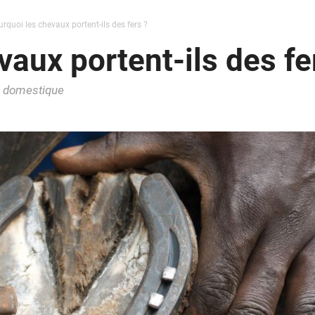
rquoi les chevaux portent-ils des fers ?
aux portent-ils des fe
al domestique