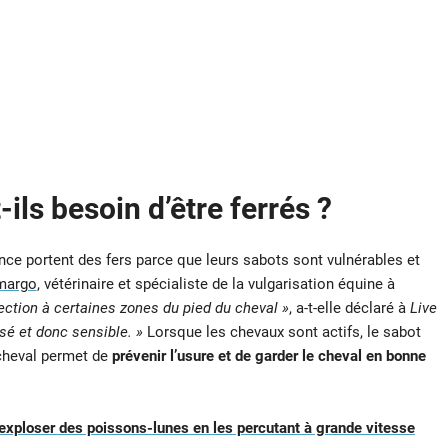
ils besoin d’être ferrés ?
e portent des fers parce que leurs sabots sont vulnérables et
margo
, vétérinaire et spécialiste de la vulgarisation équine à
tection à certaines zones du pied du cheval »
, a-t-elle déclaré à
Live
sé et donc sensible. »
Lorsque les chevaux sont actifs, le sabot
 cheval permet de
prévenir l’usure et de garder le cheval en bonne
 exploser des poissons-lunes en les percutant à grande vitesse