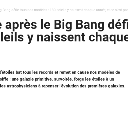
ig Bang défie tous nos modèles : 180 soleils y naissent chaque année, et ce n’est p
e après le Big Bang déf
leils y naissent chaque
’étoiles bat tous les records et remet en cause nos modèles de
ffe : une galaxie primitive, survoltée, forge les étoiles à un
 les astrophysiciens à repenser l’évolution des premières galaxies.