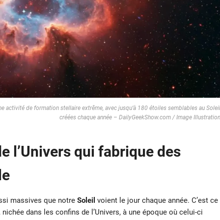
ne activité de formation stellaire extrême, avec jusqu’à 180 étoiles semblables au Solei
créées chaque année – DailyGeekShow.com / Image Illustratio
e l’Univers qui fabrique des
le
si massives que notre
Soleil
voient le jour chaque année. C’est ce
, nichée dans les confins de l’Univers, à une époque où celui-ci