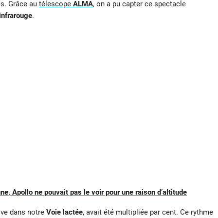
es. Grâce au
télescope
ALMA
, on a pu capter ce spectacle
infrarouge
.
une, Apollo ne pouvait pas le voir pour une raison d’altitude
tive dans notre
Voie lactée
, avait été multipliée par cent. Ce rythme