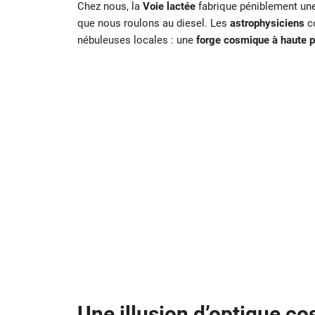
Chez nous, la
Voie lactée
fabrique péniblement une 
que nous roulons au diesel. Les
astrophysiciens
co
nébuleuses locales : une
forge cosmique à haute p
Une illusion d’optique c