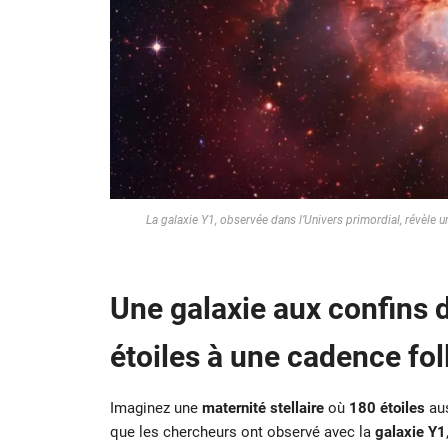
La galaxie Y1, observée dans l’Univers primordial, révèle u
Une galaxie aux confins d
étoiles à une cadence fol
Imaginez une
maternité stellaire
où
180 étoiles
aus
que les chercheurs ont observé avec la
galaxie Y1