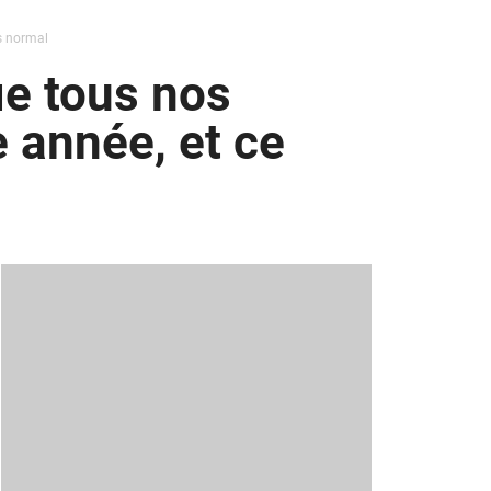
as normal
ie tous nos
 année, et ce