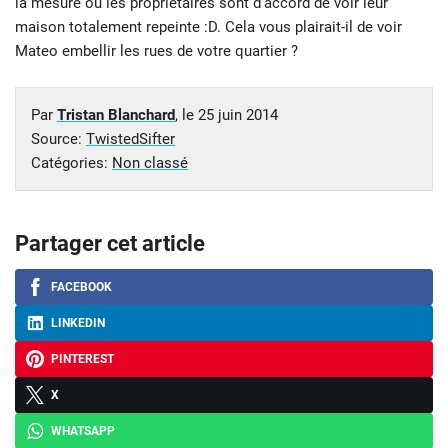
la mesure où les propriétaires sont d’accord de voir leur
maison totalement repeinte :D. Cela vous plairait-il de voir
Mateo embellir les rues de votre quartier ?
Par
Tristan Blanchard
, le
25 juin 2014
Source:
TwistedSifter
Catégories:
Non classé
Partager cet article
FACEBOOK
LINKEDIN
PINTEREST
X
WHATSAPP