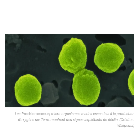
Les
Prochlorococcus
, micro-organismes marins essentiels à la production
d’oxygène sur Terre, montrent des signes inquiétants de déclin. (Crédits :
Wikipedia)