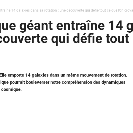
raîne 14 galaxies dans sa rotation : une découverte qui défie tout ce que l’on croya
ue géant entraîne 14 g
couverte qui défie tout 
 Elle emporte 14 galaxies dans un même mouvement de rotation.
mique pourrait bouleverser notre compréhension des dynamiques
le cosmique.