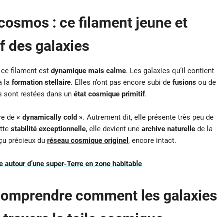
cosmos : ce filament jeune et
if des galaxies
 ce filament est
dynamique mais calme
. Les galaxies qu’il contient
à la
formation stellaire
. Elles n’ont pas encore subi de
fusions
ou de
es sont restées dans un
état cosmique primitif
.
ure de
« dynamically cold »
. Autrement dit, elle présente très peu de
ette
stabilité exceptionnelle
, elle devient une
archive naturelle
de la
rçu précieux du
réseau cosmique originel
, encore intact.
 autour d’une super-Terre en zone habitable
 comprendre comment les galaxies