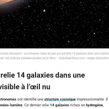
emment découvert : un immense ruban de gaz qui entraîne 14 galaxies dans une rotatio
 de 140 millions d’années-lumière de la Terre – DailyGeekShow.com / Image Illustratio
relie 14 galaxies dans une
isible à l’œil nu
stronomes
ont identifié une
structure cosmique
impressionnante. Il
années-lumière
. Ce dernier relie
14 galaxies
riches en
hydrogène
,