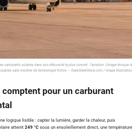
es carburants solaires dans son débouché le plus concret : l’aviation. L’image évoque l
durables sans montrer de technologie fictive. – DailyGeekShow.com / Image Illustratio
l
comptent pour un carburant
tal
ne logique lisible : capter la lumière, garder la chaleur, puis
laire atteint
249 °C
sous un ensoleillement direct, une températur