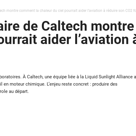
ech montre comment la chaleur du ciel pourrait aider l’aviation à réduire son CO2 fo
aire de Caltech montr
ourrait aider l’aviation
oratoires. À Caltech, une équipe liée à la Liquid Sunlight Alliance 
il en moteur chimique. L’enjeu reste concret : produire des
ole au départ.