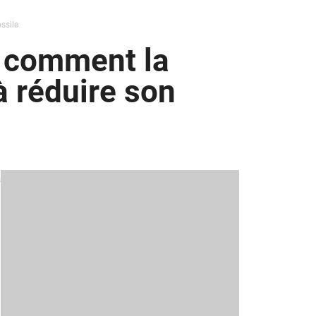
ssile
e comment la
 à réduire son
a