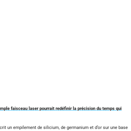
mple faisceau laser pourrait redéfinir la précision du temps qui
rit un empilement de silicium, de germanium et d’or sur une base