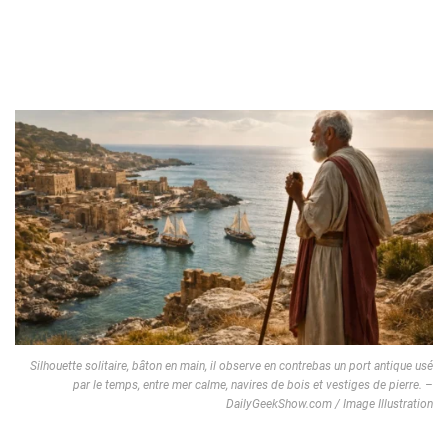
Silhouette solitaire, bâton en main, il observe en contrebas un port antique usé
par le temps, entre mer calme, navires de bois et vestiges de pierre. –
DailyGeekShow.com / Image Illustration